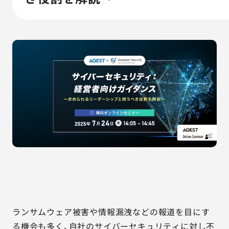
AGESTの強み
セミナー・イベント
事例紹介
品質コラム
会社情報
サービス詳細資料
見積・お問い合わせ
サービスお問い合わせ専用番号
03-6865-4864
ランサムウェア被害や情報漏洩などの報道を目にす
（平日9:30〜18:00）
※その他のご連絡は
03-5333-1246
る機会も多く、自社のサイバーセキュリティに対し不