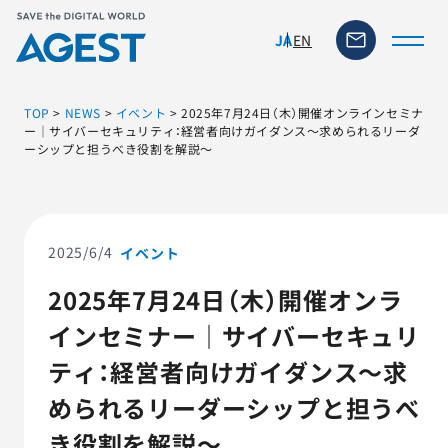
EN
JA
TOP
>
NEWS
>
イベント
>
2025年7月24日（木）開催オンラインセミナ
ー｜サイバーセキュリティ：経営者向けガイダンス～求められるリーダ
ーシップと担うべき役割を解説～
トップページ
ソリューション・サービス
2025/6/4
イベント
脆弱性リスク管理ツール
2025年7月24日（木）開催オンラ
インセミナー｜サイバーセキュリ
TFACT (AIテストツール)
ティ：経営者向けガイダンス～求
ニュース
められるリーダーシップと担うべ
き役割を解説～