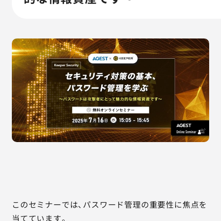
AGESTの強み
セミナー・イベント
事例紹介
品質コラム
会社情報
サービス詳細資料
見積・お問い合わせ
サービスお問い合わせ専用番号
03-6865-4864
このセミナーでは、パスワード管理の重要性に焦点を
（平日9:30〜18:00）
※その他のご連絡は
03-5333-1246
当てています。