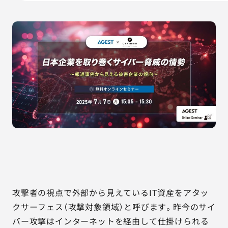
AGESTの強み
セミナー・イベント
事例紹介
品質コラム
会社情報
サービス詳細資料
見積・お問い合わせ
サービスお問い合わせ専用番号
攻撃者の視点で外部から見えているIT資産をアタッ
03-6865-4864
クサーフェス（攻撃対象領域）と呼びます。昨今のサイ
（平日9:30〜18:00）
バー攻撃はインターネットを経由して仕掛けられる
※その他のご連絡は
03-5333-1246