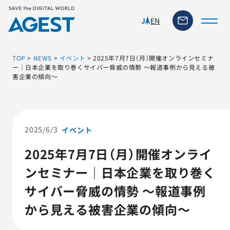
EN
JA
TOP
>
NEWS
>
イベント
>
2025年7月7日（月）開催オンラインセミナ
ー｜日本企業を取り巻くサイバー脅威の情勢 ～報道事例から見える被
害企業の傾向～
トップページ
ソリューション・サービス
2025/6/3
イベント
脆弱性リスク管理ツール
2025年7月7日（月）開催オンライ
ンセミナー｜日本企業を取り巻く
TFACT (AIテストツール)
サイバー脅威の情勢 ～報道事例
ニュース
から見える被害企業の傾向～