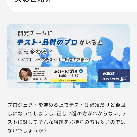
AGESTの強み
セミナー・イベント
事例紹介
品質コラム
会社情報
サービス詳細資料
見積・お問い合わせ
プロジェクトを進める上でテストは必須だけど後回
サービスお問い合わせ専用番号
しになってしまうし、正しい進め方がわからない。テ
03-6865-4864
ストに対してそんな課題をお持ちの方も多いのでは
（平日9:30〜18:00）
ないでしょうか？
※その他のご連絡は
03-5333-1246