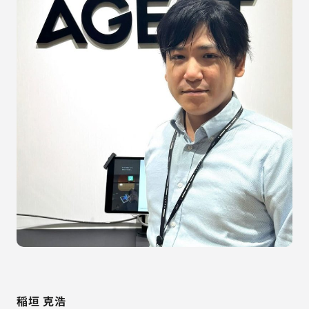
稲垣 克浩