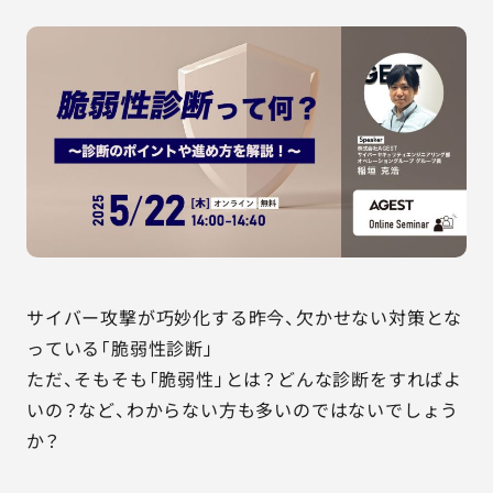
AGESTの強み
セミナー・イベント
事例紹介
品質コラム
会社情報
サイバー攻撃が巧妙化する昨今、欠かせない対策とな
サービス詳細資料
見積・お問い合わせ
っている「脆弱性診断」
ただ、そもそも「脆弱性」とは？どんな診断をすればよ
サービスお問い合わせ専用番号
いの？など、わからない方も多いのではないでしょう
03-6865-4864
か？
（平日9:30〜18:00）
※その他のご連絡は
03-5333-1246