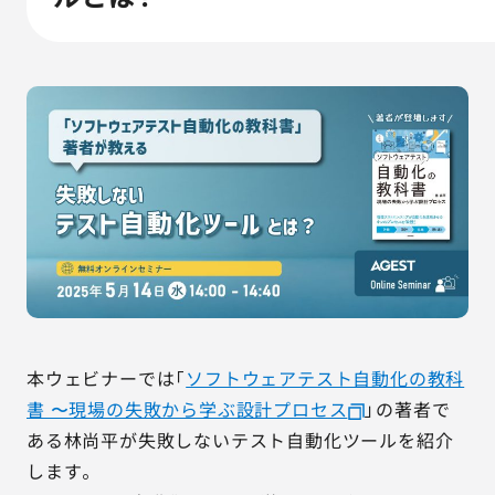
AGESTの強み
セミナー・イベント
事例紹介
品質コラム
会社情報
サービス詳細資料
見積・お問い合わせ
本ウェビナーでは「
ソフトウェアテスト自動化の教科
サービスお問い合わせ専用番号
書 〜現場の失敗から学ぶ設計プロセス
」の著者で
03-6865-4864
ある林尚平が失敗しないテスト自動化ツールを紹介
（平日9:30〜18:00）
します。
※その他のご連絡は
03-5333-1246