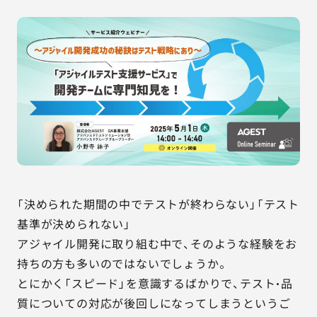
AGESTの強み
セミナー・イベント
事例紹介
品質コラム
会社情報
「決められた期間の中でテストが終わらない」「テスト
サービス詳細資料
見積・お問い合わせ
基準が決められない」
アジャイル開発に取り組む中で、そのような経験をお
サービスお問い合わせ専用番号
持ちの方も多いのではないでしょうか。
03-6865-4864
とにかく「スピード」を意識するばかりで、テスト・品
（平日9:30〜18:00）
質についての対応が後回しになってしまうというご
※その他のご連絡は
03-5333-1246