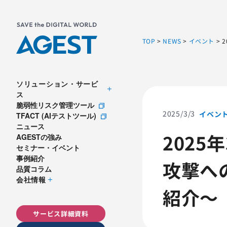
TOP
>
NEWS
>
イベント
>
ソリューション・サービ
ス
脆弱性リスク管理ツール
2025/3/3
イベン
TFACT (AIテストツール)
ニュース
202
AGESTの強み
セミナー・イベント
事例紹介
攻撃へ
品質コラム
会社情報
紹介～
サービス詳細資料