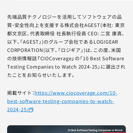
AGESTの強み
セミナー・イベント
先端品質テクノロジーを活用してソフトウェアの品
質・安全性向上を支援する株式会社AGEST(本社: 東京
事例紹介
都文京区、代表取締役 社長執行役員 CEO: 二宮 康真、
以下、「AGEST」)のグループ会社であるLOGIGEAR
品質コラム
CORPORATION(以下、「ロジギア」)は、この度、米国
の技術情報誌『CIOCoverage』の「10 Best Software
会社情報
Testing Companies to Watch 2024-25」に選出され
たことをお知らせいたします。
サービス詳細資料
見積・お問い合わせ
掲載サイト：
https://www.ciocoverage.com/10-
best-software-testing-companies-to-watch-
サービスお問い合わせ専用番号
2024-25/
03-6865-4864
（平日9:30〜18:00）
※その他のご連絡は
03-5333-1246