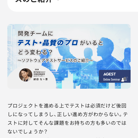
AGESTの強み
セミナー・イベント
事例紹介
品質コラム
会社情報
サービス詳細資料
見積・お問い合わせ
プロジェクトを進める上でテストは必須だけど後回
サービスお問い合わせ専用番号
しになってしまうし、正しい進め方がわからない。テ
03-6865-4864
ストに対してそんな課題をお持ちの方も多いのでは
（平日9:30〜18:00）
ないでしょうか？
※その他のご連絡は
03-5333-1246