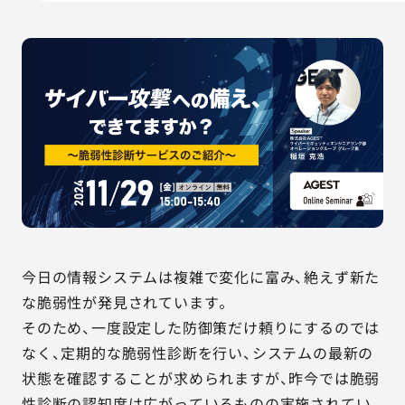
AGESTの強み
セミナー・イベント
事例紹介
品質コラム
会社情報
今日の情報システムは複雑で変化に富み、絶えず新た
サービス詳細資料
見積・お問い合わせ
な脆弱性が発見されています。
そのため、一度設定した防御策だけ頼りにするのでは
サービスお問い合わせ専用番号
03-6865-4864
なく、定期的な脆弱性診断を行い、システムの最新の
（平日9:30〜18:00）
状態を確認することが求められますが、昨今では脆弱
※その他のご連絡は
03-5333-1246
性診断の認知度は広がっているものの実施されてい