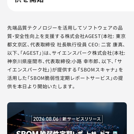
AGESTの強み
セミナー・イベント
先端品質テクノロジーを活用してソフトウェアの品
事例紹介
質・安全性向上を支援する株式会社AGEST(本社: 東京
都文京区、代表取締役 社長執行役員 CEO: 二宮 康真、
品質コラム
以下、「AGEST」)は、サイエンスパーク株式会社(本社:
神奈川県座間市、代表取締役:小路 幸市郎、以下、「サ
会社情報
イエンスパーク社」)が提供する『SBOMスキャナ』を
活用した「SBOM脆弱性定期レポートサービス」の提
供を本日より開始いたします。
サービス詳細資料
見積・お問い合わせ
サービスお問い合わせ専用番号
03-6865-4864
（平日9:30〜18:00）
※その他のご連絡は
03-5333-1246