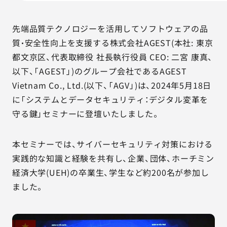
AGESTの強み
セミナー・イベント
先端品質テクノロジーを活用してソフトウェアの品
質・安全性向上を支援する株式会社AGEST(本社: 東京
事例紹介
都文京区、代表取締役 社長執行役員 CEO: 二宮 康真、
以下、「AGEST」)のグループ会社であるAGEST
品質コラム
Vietnam Co., Ltd.(以下、「AGV」)は、2024年5月18日
に「システムとデータセキュリティ：デジタル変革を
会社情報
守る鍵」セミナーに登壇いたしました。
本セミナーでは、サイバーセキュリティ対策における
サービス詳細資料
見積・お問い合わせ
実践的な知識と経験を共有し、企業、団体、ホーチミン
経済大学(UEH)の卒業生、学生など約200名が参加し
サービスお問い合わせ専用番号
ました。
03-6865-4864
（平日9:30〜18:00）
※その他のご連絡は
03-5333-1246