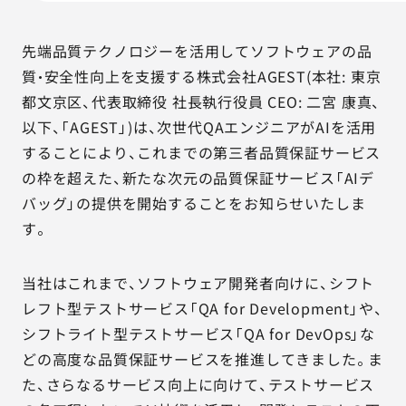
AGESTの強み
セミナー・イベント
先端品質テクノロジーを活用してソフトウェアの品
質・安全性向上を支援する株式会社AGEST(本社: 東京
事例紹介
都文京区、代表取締役 社長執行役員 CEO: 二宮 康真、
以下、「AGEST」)は、次世代QAエンジニアがAIを活用
品質コラム
することにより、これまでの第三者品質保証サービス
の枠を超えた、新たな次元の品質保証サービス「AIデ
会社情報
バッグ」の提供を開始することをお知らせいたしま
す。
サービス詳細資料
見積・お問い合わせ
当社はこれまで、ソフトウェア開発者向けに、シフト
レフト型テストサービス「QA for Development」や、
サービスお問い合わせ専用番号
シフトライト型テストサービス「QA for DevOps」な
03-6865-4864
どの高度な品質保証サービスを推進してきました。ま
（平日9:30〜18:00）
た、さらなるサービス向上に向けて、テストサービス
※その他のご連絡は
03-5333-1246