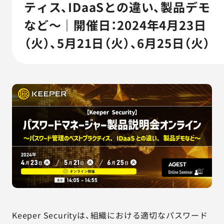
AGESTの強み
ティス、IDaaSとの違い、製品デモ
など～｜開催日：2024年4月23日
セミナー・イベント
（火）、5月21日（火）、6月25日（火）
事例紹介
品質コラム
会社情報
サービス詳細資料
見積・お問い合わせ
サービスお問い合わせ専用番号
03-6865-4864
（平日9:30〜18:00）
Keeper Securityは、組織における適切なパスワード
※その他のご連絡は
03-5333-1246