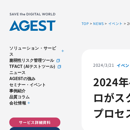
TOP
>
NEWS
>
イベント
>
ソリューション・サービ
ス
脆弱性リスク管理ツール
2024/3/21
イベン
TFACT (AIテストツール)
ニュース
202
AGESTの強み
セミナー・イベント
事例紹介
ロがス
品質コラム
会社情報
プロセ
サービス詳細資料