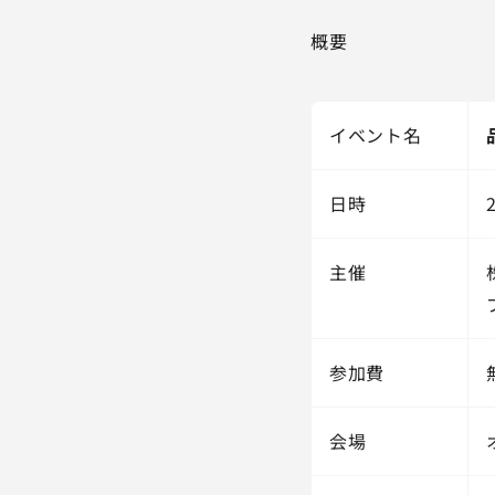
概要
イベント名
日時
主催
参加費
会場