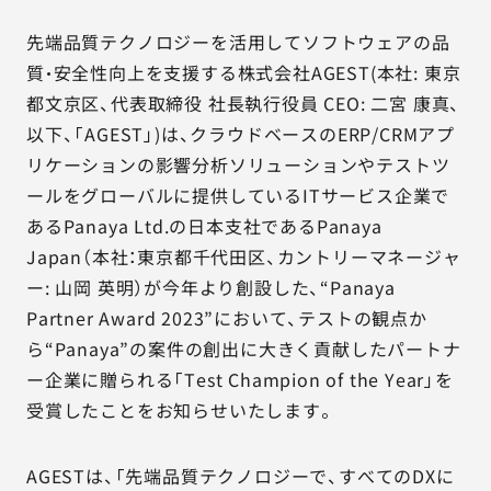
AGESTの強み
先端品質テクノロジーを活用してソフトウェアの品
セミナー・イベント
質・安全性向上を支援する株式会社AGEST(本社: 東京
都文京区、代表取締役 社長執行役員 CEO: 二宮 康真、
事例紹介
以下、「AGEST」)は、クラウドベースのERP/CRMアプ
リケーションの影響分析ソリューションやテストツ
品質コラム
ールをグローバルに提供しているITサービス企業で
あるPanaya Ltd.の日本支社であるPanaya
会社情報
Japan（本社：東京都千代田区、カントリーマネージャ
ー: 山岡 英明）が今年より創設した、“Panaya
Partner Award 2023”において、テストの観点か
サービス詳細資料
見積・お問い合わせ
ら“Panaya”の案件の創出に大きく貢献したパートナ
ー企業に贈られる「Test Champion of the Year」を
サービスお問い合わせ専用番号
受賞したことをお知らせいたします。
03-6865-4864
（平日9:30〜18:00）
AGESTは、「先端品質テクノロジーで、すべてのDXに
※その他のご連絡は
03-5333-1246