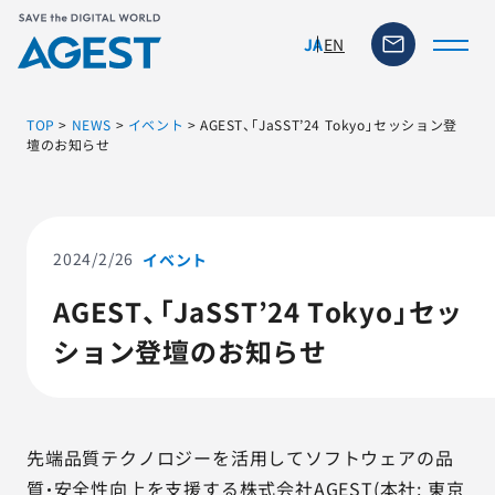
EN
JA
TOP
>
NEWS
>
イベント
>
AGEST、「JaSST’24 Tokyo」セッション登
壇のお知らせ
トップページ
ソリューション・サービス
2024/2/26
イベント
AGEST、「JaSST’24 Tokyo」セッ
脆弱性リスク管理ツール
ション登壇のお知らせ
TFACT (AIテストツール)
ニュース
先端品質テクノロジーを活用してソフトウェアの品
質・安全性向上を支援する株式会社AGEST(本社: 東京