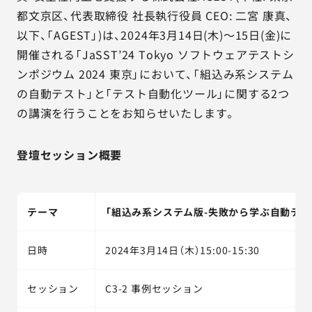
AGESTの強み
都文京区、代表取締役 社長執行役員 CEO: 二宮 康真、
以下、「AGEST」)は、2024年3月14日(木)～15日(金)に
セミナー・イベント
開催される「JaSST’24 Tokyo ソフトウェアテストシ
ンポジウム 2024 東京」において、「組込み系システム
事例紹介
の自動テスト」と「テスト自動化ツール」に関する2つ
の講演を行うことをお知らせいたします。
品質コラム
会社情報
登壇セッション概要
テーマ
「組込み系システム版-失敗から学ぶ自動テス
サービス詳細資料
見積・お問い合わせ
日時
2024年3月14日（木）15:00-15:30
サービスお問い合わせ専用番号
03-6865-4864
（平日9:30〜18:00）
セッション
C3-2 事例セッション
※その他のご連絡は
03-5333-1246