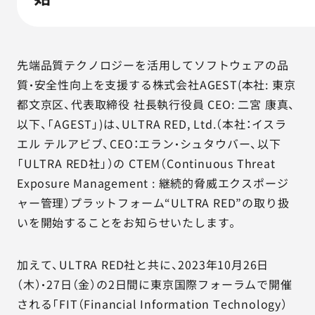
AGESTの強み
セミナー・イベント
先端品質テクノロジーを活用してソフトウェアの品
事例紹介
質・安全性向上を支援する株式会社AGEST(本社: 東京
都文京区、代表取締役 社長執行役員 CEO: 二宮 康真、
品質コラム
以下、「AGEST」)は、ULTRA RED, Ltd.（本社：イスラ
エル テルアビブ、CEO：エラン・シュタウバー、以下
会社情報
「ULTRA RED社」）の CTEM（Continuous Threat
Exposure Management : 継続的脅威エクスポージ
ャー管理）プラットフォーム“ULTRA RED”の取り扱
サービス詳細資料
見積・お問い合わせ
いを開始することをお知らせいたします。
サービスお問い合わせ専用番号
加えて、ULTRA RED社と共に、2023年10月26日
03-6865-4864
（木）・27日（金）の2日間に東京国際フォーラムで開催
（平日9:30〜18:00）
される「FIT（Financial Information Technology）
※その他のご連絡は
03-5333-1246