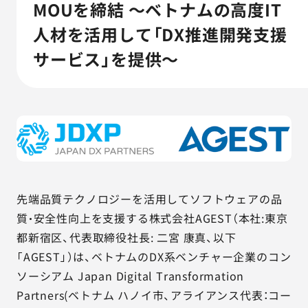
AGESTの強み
MOUを締結 ～ベトナムの高度IT
人材を活用して「DX推進開発支援
セミナー・イベント
サービス」を提供～
事例紹介
品質コラム
会社情報
先端品質テクノロジーを活用してソフトウェアの品
サービス詳細資料
見積・お問い合わせ
質・安全性向上を支援する株式会社AGEST（本社:東京
都新宿区、代表取締役社長: 二宮 康真、以下
サービスお問い合わせ専用番号
「AGEST」）は、ベトナムのDX系ベンチャー企業のコン
03-6865-4864
ソーシアム Japan Digital Transformation
（平日9:30〜18:00）
Partners(ベトナム ハノイ市、アライアンス代表：コー
※その他のご連絡は
03-5333-1246