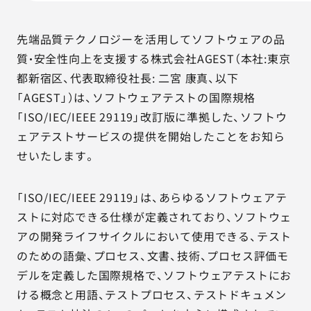
AGESTの強み
セミナー・イベント
先端品質テクノロジーを活用してソフトウェアの品
質・安全性向上を支援する株式会社AGEST（本社:東京
事例紹介
都新宿区、代表取締役社長: 二宮 康真、以下
「AGEST」）は、ソフトウェアテストの国際規格
品質コラム
「ISO/IEC/IEEE 29119」改訂版に準拠した、ソフトウ
ェアテストサービスの提供を開始したことをお知ら
会社情報
せいたします。
「ISO/IEC/IEEE 29119」は、あらゆるソフトウェアテ
サービス詳細資料
見積・お問い合わせ
ストに対応できる仕様が定義されており、ソフトウェ
アの開発ライフサイクルにおいて使用できる、テスト
サービスお問い合わせ専用番号
のための語彙、プロセス、文書、技術、プロセス評価モ
03-6865-4864
デルを定義した国際規格で、ソフトウェアテストにお
（平日9:30〜18:00）
ける概念と用語、テストプロセス、テストドキュメン
※その他のご連絡は
03-5333-1246