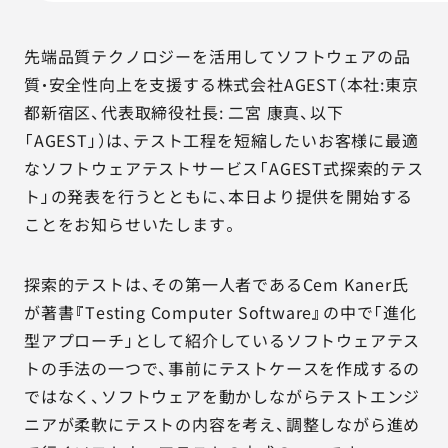
AGESTの強み
セミナー・イベント
先端品質テクノロジーを活用してソフトウェアの品
質・安全性向上を支援する株式会社AGEST（本社:東京
事例紹介
都新宿区、代表取締役社長: 二宮 康真、以下
「AGEST」）は、テスト工程を短縮したいお客様に最適
品質コラム
なソフトウェアテストサービス「AGEST式探索的テス
ト」の発表を行うとともに、本日より提供を開始する
会社情報
ことをお知らせいたします。
探索的テストは、その第一人者であるCem Kaner氏
サービス詳細資料
見積・お問い合わせ
が著書『Testing Computer Software』の中で「進化
型アプローチ」として紹介しているソフトウェアテス
サービスお問い合わせ専用番号
トの手法の一つで、事前にテストケースを作成するの
03-6865-4864
ではなく、ソフトウェアを動かしながらテストエンジ
（平日9:30〜18:00）
ニアが柔軟にテストの内容を考え、調整しながら進め
※その他のご連絡は
03-5333-1246