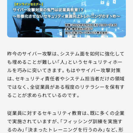
AGESTの強み
セミナー・イベント
事例紹介
品質コラム
昨今のサイバー攻撃は、システム面を如何に強化して
も埋めることが難しい「人」というセキュリティホー
会社情報
ルを巧みに突いてきます。もはやサイバー攻撃対策
は、セキュリティ責任者やシステム担当者だけの領域
ではなく、全従業員がある程度のリテラシーを保有す
サービス詳細資料
見積・お問い合わせ
ることが求められているのです。
サービスお問い合わせ専用番号
従業員に対するセキュリティ教育は、既に多くの企業
03-6865-4864
で実施されていますが、「フィッシング訓練を実施す
（平日9:30〜18:00）
るのみ」「決まったトレーニングを行うのみ」など、形
※その他のご連絡は
03-5333-1246