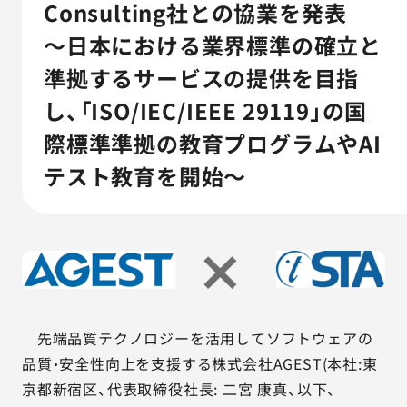
AGESTの強み
Consulting社との協業を発表
～日本における業界標準の確立と
セミナー・イベント
準拠するサービスの提供を目指
事例紹介
し、「ISO/IEC/IEEE 29119」の国
際標準準拠の教育プログラムやAI
品質コラム
テスト教育を開始～
会社情報
サービス詳細資料
見積・お問い合わせ
サービスお問い合わせ専用番号
先端品質テクノロジーを活用してソフトウェアの
03-6865-4864
品質・安全性向上を支援する株式会社AGEST(本社:東
（平日9:30〜18:00）
京都新宿区、代表取締役社長: 二宮 康真、以下、
※その他のご連絡は
03-5333-1246