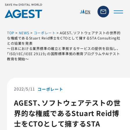
EN
JA
TOP
>
NEWS
>
コーポレート
>
AGEST、ソフトウェアテストの世界的
な権威であるStuart Reid博士をCTOとして擁するSTA Consulting社
との協業を発表
～日本における業界標準の確立と準拠するサービスの提供を目指し、
トップページ
「ISO/IEC/IEEE 29119」の国際標準準拠の教育プログラムやAIテスト
教育を開始～
ソリューション・サービス
脆弱性リスク管理ツール
2022/5/11
コーポレート
TFACT (AIテストツール)
AGEST、ソフトウェアテストの世
界的な権威であるStuart Reid博
ニュース
士をCTOとして擁するSTA