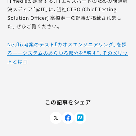
AGESTの強み
ITmediaが運営する、ITエキスパートのための問題解
決メディア「@IT」に、当社CTSO (Chief Testing
セミナー・イベント
Solution Officer) 高橋寿一の記事が掲載されまし
た。ぜひご覧ください。
事例紹介
Netflix考案のテスト「カオスエンジニアリング」を探
品質コラム
る――システムのあらゆる部分を“壊す”、そのメリッ
トとは
会社情報
サービス詳細資料
見積・お問い合わせ
この記事をシェア
サービスお問い合わせ専用番号
03-6865-4864
（平日9:30〜18:00）
※その他のご連絡は
03-5333-1246