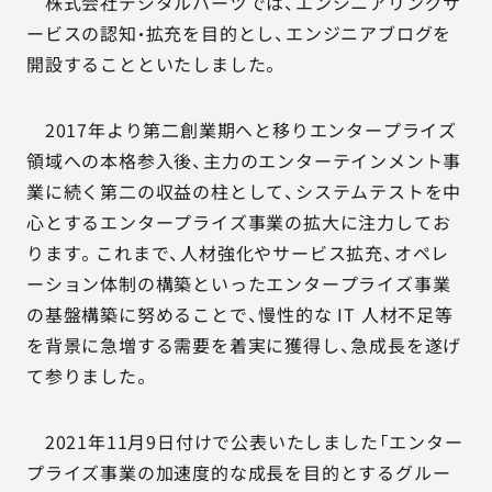
AGESTの強み
株式会社デジタルハーツでは、エンジニアリングサ
ービスの認知・拡充を目的とし、エンジニアブログを
セミナー・イベント
開設することといたしました。
事例紹介
2017年より第二創業期へと移りエンタープライズ
領域への本格参入後、主力のエンターテインメント事
品質コラム
業に続く第二の収益の柱として、システムテストを中
心とするエンタープライズ事業の拡大に注力してお
会社情報
ります。これまで、人材強化やサービス拡充、オペレ
ーション体制の構築といったエンタープライズ事業
の基盤構築に努めることで、慢性的な IT 人材不足等
サービス詳細資料
見積・お問い合わせ
を背景に急増する需要を着実に獲得し、急成長を遂げ
て参りました。
サービスお問い合わせ専用番号
03-6865-4864
2021年11月9日付けで公表いたしました「エンター
（平日9:30〜18:00）
プライズ事業の加速度的な成長を目的とするグルー
※その他のご連絡は
03-5333-1246