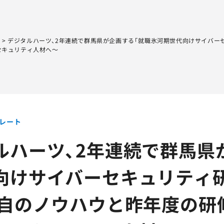
Sqripts
AGEST Testing Lab.
ト
>
デジタルハーツ、2年連続で群馬県が企画する「就職氷河期世代向けサイバー
セキュリティ人材へ～
レート
ルハーツ、2年連続で群馬県
向けサイバーセキュリティ
独自のノウハウと昨年度の研