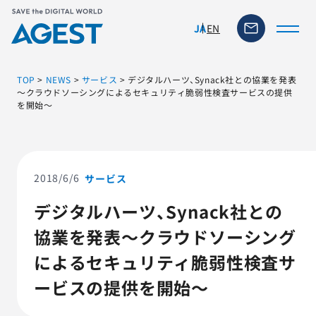
EN
JA
TOP
>
NEWS
>
サービス
>
デジタルハーツ、Synack社との協業を発表
～クラウドソーシングによるセキュリティ脆弱性検査サービスの提供
を開始～
トップページ
ソリューション・サービス
2018/6/6
サービス
脆弱性リスク管理ツール
デジタルハーツ、Synack社との
協業を発表～クラウドソーシング
TFACT (AIテストツール)
によるセキュリティ脆弱性検査サ
ニュース
ービスの提供を開始～