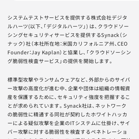
AGESTの強み
セミナー・イベント
システムテストサービスを提供する株式会社デジタ
ルハーツ(以下、「デジタルハーツ」) は、クラウドソー
事例紹介
シングセキュリティサービスを提供するSynack（シ
ナック）社（本社所在地：米国カリフォルニア州、CEO
品質コラム
Founder：Jay Kaplan）と協業し、「クラウドソーシン
グ脆弱性検査サービス」の提供を開始します。
会社情報
標準型攻撃やランサムウェアなど、外部からのサイバ
ー攻撃の高度化が進む中、企業や団体は組織の情報資
サービス詳細資料
見積・お問い合わせ
産を保護するために、セキュリティ強度を把握するこ
とが求められています。Synack社は、ネットワーク
サービスお問い合わせ専用番号
の脆弱性に精通する同社が契約したホワイトハッカ
03-6865-4864
ーによる疑似攻撃を企業のITシステムに仕掛け、サイ
（平日9:30〜18:00）
バー攻撃に対する脆弱性を検査するペネトレーショ
※その他のご連絡は
03-5333-1246