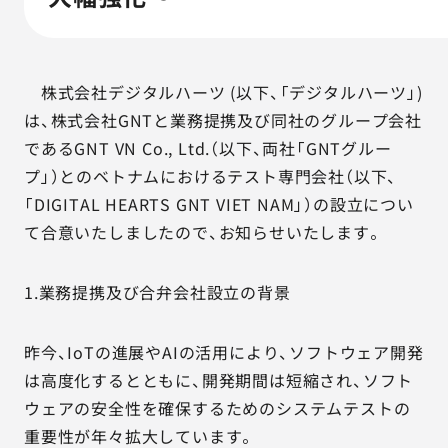
AGESTの強み
セミナー・イベント
株式会社デジタルハーツ (以下、「デジタルハーツ」)
事例紹介
は、株式会社GNTと業務提携及び同社のグループ会社
であるGNT VN Co., Ltd.（以下、両社「GNTグルー
品質コラム
プ」）とのベトナムにおけるテスト専門会社（以下、
「DIGITAL HEARTS GNT VIET NAM」）の設立につい
会社情報
て合意いたしましたので、お知らせいたします。
1.業務提携及び合弁会社設立の背景
サービス詳細資料
見積・お問い合わせ
昨今、IoTの進展やAIの活用により、ソフトウェア開発
サービスお問い合わせ専用番号
は高度化するとともに、開発期間は短縮され、ソフト
03-6865-4864
ウェアの安全性を確保するためのシステムテストの
（平日9:30〜18:00）
重要性が年々拡大しています。
※その他のご連絡は
03-5333-1246