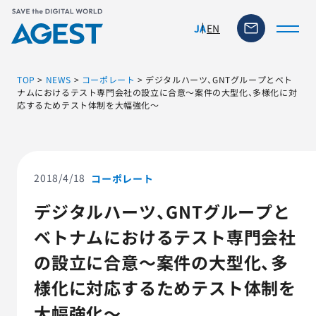
EN
JA
TOP
>
NEWS
>
コーポレート
>
デジタルハーツ、GNTグループとベト
ナムにおけるテスト専門会社の設立に合意～案件の大型化、多様化に対
応するためテスト体制を大幅強化～
トップページ
ソリューション・サービス
2018/4/18
コーポレート
脆弱性リスク管理ツール
デジタルハーツ、GNTグループと
ベトナムにおけるテスト専門会社
TFACT (AIテストツール)
の設立に合意～案件の大型化、多
ニュース
様化に対応するためテスト体制を
大幅強化～