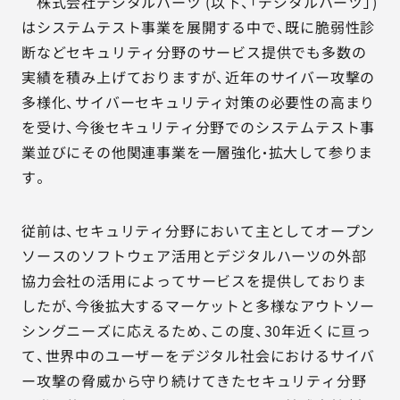
AGESTの強み
株式会社デジタルハーツ (以下、「デジタルハーツ」)
はシステムテスト事業を展開する中で、既に脆弱性診
セミナー・イベント
断などセキュリティ分野のサービス提供でも多数の
実績を積み上げておりますが、近年のサイバー攻撃の
事例紹介
多様化、サイバーセキュリティ対策の必要性の高まり
を受け、今後セキュリティ分野でのシステムテスト事
品質コラム
業並びにその他関連事業を一層強化・拡大して参りま
す。
会社情報
従前は、セキュリティ分野において主としてオープン
ソースのソフトウェア活用とデジタルハーツの外部
サービス詳細資料
見積・お問い合わせ
協力会社の活用によってサービスを提供しておりま
したが、今後拡大するマーケットと多様なアウトソー
サービスお問い合わせ専用番号
シングニーズに応えるため、この度、30年近くに亘っ
03-6865-4864
て、世界中のユーザーをデジタル社会におけるサイバ
（平日9:30〜18:00）
ー攻撃の脅威から守り続けてきたセキュリティ分野
※その他のご連絡は
03-5333-1246