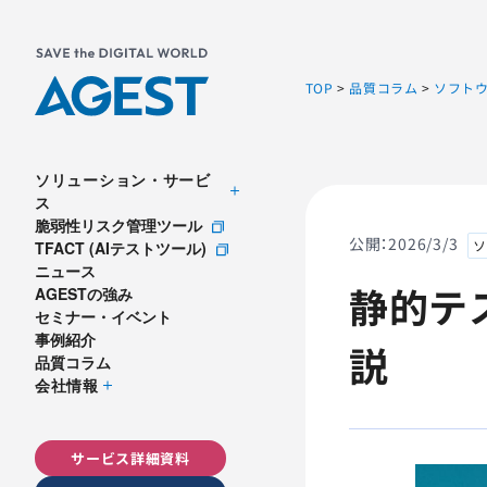
TOP
>
品質コラム
>
ソフト
ソリューション・サービ
ス
脆弱性リスク管理ツール
公開：
2026/3/3
ソ
TFACT (AIテストツール)
ニュース
静的テ
AGESTの強み
セミナー・イベント
事例紹介
説
品質コラム
会社情報
サービス詳細資料