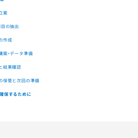
立案
・項目の抽出
スの作成
の構築・データ準備
行と結果確認
タの保管と次回の準備
確保するために