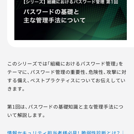
AGESTの強み
セミナー・イベント
事例紹介
品質コラム
このシリーズでは「組織におけるパスワード管理」を
会社情報
テーマに、パスワード管理の重要性、危険性、攻撃に対
する備え、ベストプラクティスについてお伝えしてい
きます。
サービス詳細資料
見積・お問い合わせ
第1回は、パスワードの基礎知識と主な管理手法につ
サービスお問い合わせ専用番号
いて解説します。
03-6865-4864
（平日9:30〜18:00）
※その他のご連絡は
03-5333-1246
情報セキュリティ担当者様必見！ 脆弱性診断とは？│