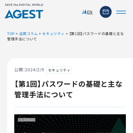
EN
JA
TOP
>
品質コラム
>
セキュリティ
>
【第1回】パスワードの基礎と主な
管理手法について
トップページ
ソリューション・サービス
公開：
2024/2/9
セキュリティ
【第1回】パスワードの基礎と主な
脆弱性リスク管理ツール
管理手法について
TFACT (AIテストツール)
ニュース