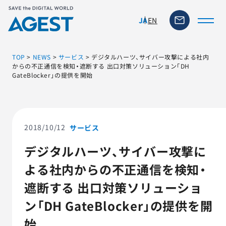
EN
JA
TOP
>
NEWS
>
サービス
>
デジタルハーツ、サイバー攻撃による社内
からの不正通信を検知・遮断する 出口対策ソリューション「DH
GateBlocker」の提供を開始
トップページ
ソリューション・サービス
2018/10/12
サービス
脆弱性リスク管理ツール
デジタルハーツ、サイバー攻撃に
よる社内からの不正通信を検知・
TFACT (AIテストツール)
遮断する 出口対策ソリューショ
ニュース
ン「DH GateBlocker」の提供を開
始