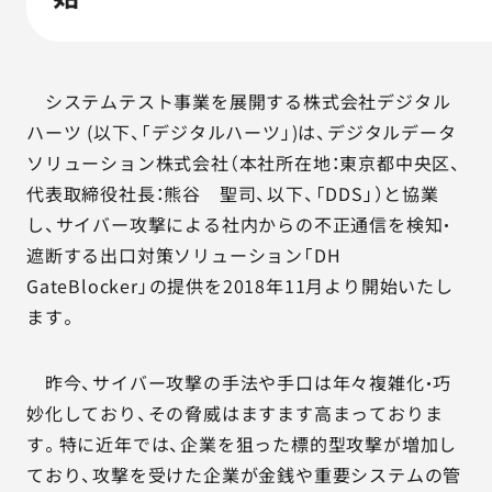
AGESTの強み
セミナー・イベント
システムテスト事業を展開する株式会社デジタル
事例紹介
ハーツ (以下、「デジタルハーツ」)は、デジタルデータ
ソリューション株式会社（本社所在地：東京都中央区、
品質コラム
代表取締役社長：熊谷 聖司、以下、「DDS」）と協業
し、サイバー攻撃による社内からの不正通信を検知・
会社情報
遮断する出口対策ソリューション「DH
GateBlocker」の提供を2018年11月より開始いたし
ます。
サービス詳細資料
見積・お問い合わせ
昨今、サイバー攻撃の手法や手口は年々複雑化・巧
サービスお問い合わせ専用番号
妙化しており、その脅威はますます高まっておりま
03-6865-4864
す。特に近年では、企業を狙った標的型攻撃が増加し
（平日9:30〜18:00）
ており、攻撃を受けた企業が金銭や重要システムの管
※その他のご連絡は
03-5333-1246