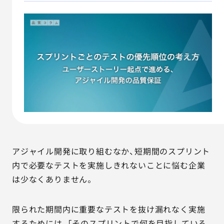
AGESTの強み
セミナー・イベント
事例紹介
品質コラム
会社情報
アジャイル開発に取り組むなか、短期間のスプリント
サービス詳細資料
見積・お問い合わせ
内で必要なテストを実施しきれないことに悩む企業
は少なくありません。
サービスお問い合わせ専用番号
03-6865-4864
（平日9:30〜18:00）
限られた期間内に重要なテストを抜け漏れなく実施
※その他のご連絡は
03-5333-1246
するためには、「そのスプリントで何を目指している