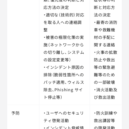
応方法の決定
断と対応方
・適切な（技術的）対応
法の決定
を取る人への連絡調
・最寄の消防
整
車や救難機
・被害の極限化策の実
材の手配に
施（ネットワークから
関する連絡
の切り離し、システム
・火事の拡散
の設定変更等）
防止や救出
・インシデント原因の
等の緊急避
排除（脆弱性箇所への
難等のため
パッチ適用、ウィルス
の一部破壊
除去、Phishing サイ
・消火活動及
ト停止等）
び救出活動
予防
・ユーザへのセキュリ
・防火訓練や
ティ啓発活動
救出講習等
・インシデント脅威情
の啓発活動