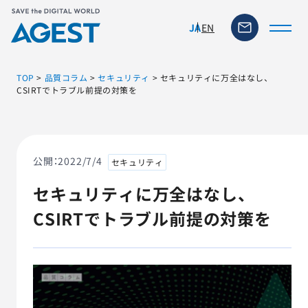
EN
JA
TOP
>
品質コラム
>
セキュリティ
>
セキュリティに万全はなし、
CSIRTでトラブル前提の対策を
トップページ
ソリューション・サービス
公開：
2022/7/4
セキュリティ
セキュリティに万全はなし、
脆弱性リスク管理ツール
CSIRTでトラブル前提の対策を
TFACT (AIテストツール)
ニュース