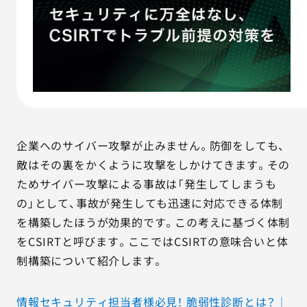
AGESTの強み
セミナー・イベント
事例紹介
品質コラム
企業へのサイバー攻撃が止みません。防御をしても、
会社情報
敵はその裏をかくように攻撃をしかけてきます。その
ためサイバー攻撃による事故は「発生してしまうも
の」として、事故が発生しても迅速に対応できる体制
サービス詳細資料
見積・お問い合わせ
を構築したほうが効果的です。この考えに基づく体制
をCSIRTと呼びます。ここではCSIRTの意味合いと体
サービスお問い合わせ専用番号
制構築について紹介します。
03-6865-4864
（平日9:30〜18:00）
※その他のご連絡は
03-5333-1246
情報セキュリティ担当者様必見！ 脆弱性診断とは？│