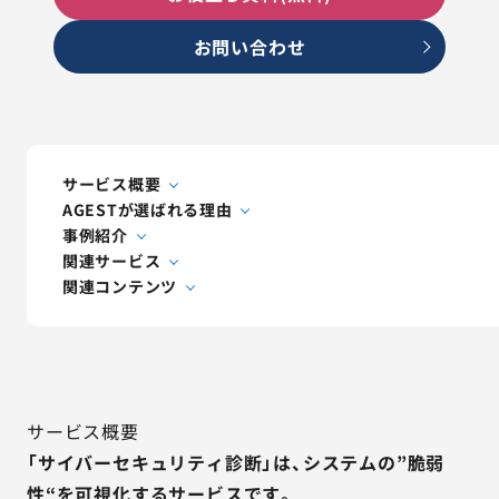
AGESTの強み
お問い合わせ
セミナー・イベント
事例紹介
品質コラム
サービス概要
AGESTが選ばれる理由
事例紹介
会社情報
関連サービス
関連コンテンツ
サービス詳細資料
見積・お問い合わせ
サービスお問い合わせ専用番号
サービス概要
03-6865-4864
（平日9:30〜18:00）
「サイバーセキュリティ診断」は、システムの”脆弱
※その他のご連絡は
03-5333-1246
性“を可視化するサービスです。