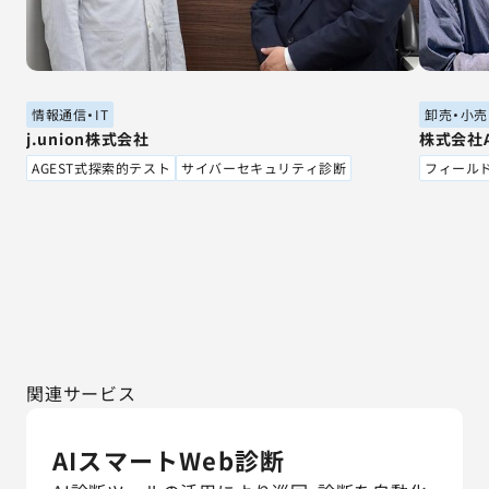
情報通信・IT
卸売・小売
j.union株式会社
株式会社As
AGEST式探索的テスト
サイバーセキュリティ診断
フィール
関連サービス
AIスマートWeb診断