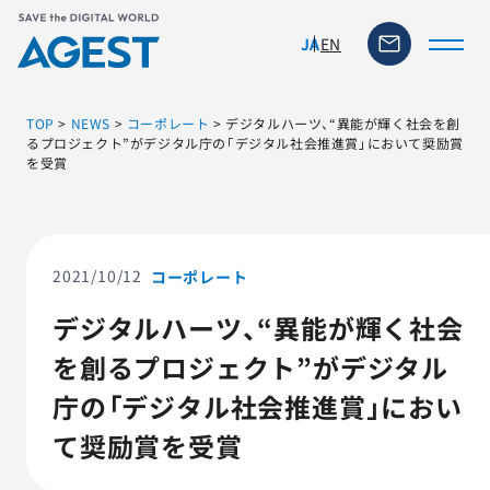
EN
JA
TOP
>
NEWS
>
コーポレート
>
デジタルハーツ、“異能が輝く社会を創
るプロジェクト”がデジタル庁の「デジタル社会推進賞」において奨励賞
を受賞
トップページ
ソリューション・サービス
2021/10/12
コーポレート
脆弱性リスク管理ツール
デジタルハーツ、“異能が輝く社会
を創るプロジェクト”がデジタル
TFACT (AIテストツール)
庁の「デジタル社会推進賞」におい
ニュース
て奨励賞を受賞