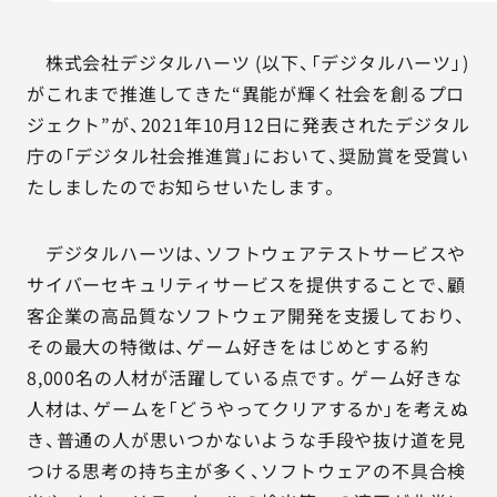
AGESTの強み
セミナー・イベント
株式会社デジタルハーツ (以下、「デジタルハーツ」)
がこれまで推進してきた“異能が輝く社会を創るプロ
事例紹介
ジェクト”が、2021年10月12日に発表されたデジタル
庁の「デジタル社会推進賞」において、奨励賞を受賞い
品質コラム
たしましたのでお知らせいたします。
会社情報
デジタルハーツは、ソフトウェアテストサービスや
サイバーセキュリティサービスを提供することで、顧
客企業の高品質なソフトウェア開発を支援しており、
サービス詳細資料
見積・お問い合わせ
その最大の特徴は、ゲーム好きをはじめとする約
8,000名の人材が活躍している点です。ゲーム好きな
サービスお問い合わせ専用番号
人材は、ゲームを「どうやってクリアするか」を考えぬ
03-6865-4864
き、普通の人が思いつかないような手段や抜け道を見
（平日9:30〜18:00）
つける思考の持ち主が多く、ソフトウェアの不具合検
※その他のご連絡は
03-5333-1246