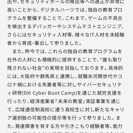
出や、セキュリティホールの検出等への適正が非常に
高いことから、デジタルハーツでは、独自の教育プロ
グラムを整備することで、これまで、ゲームの不具合
を検出するデバッガーやシステムテストエンジニア、
さらにはセキュリティ人材等、様々なIT人材を未経験
者から育成・輩出して参りました。
また、昨今では、これらの独自の教育プログラムを
社外の人材にも積極的に提供することで、“誰も取り
残されない社会”の実現を目指しております。具体的
には、大阪府や群馬県と連携し、就職氷河期世代やコ
ロナ禍における失業者等に対しサイバーセキュリテ
ィ研修(DH Cyber Boot Camp)を通じた就労支援を
行ったり、経済産業省「未来の教室」実証事業を通じ
て、広域通信制高校に通う高校生に対し新たなキャリ
ア選択肢の可能性の提示等を行って参りました。ま
た、発達障害を有する方や引きこもり経験者等、能力