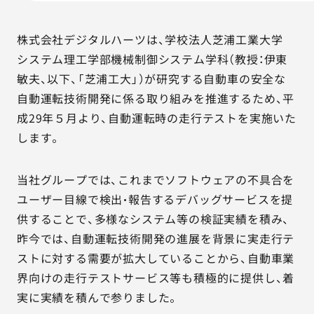
AGESTの強み
セミナー・イベント
株式会社デジタルハーツは、学校法人芝浦工業大学
システム理工学部機械制御システム学科（教授：伊東
事例紹介
敏夫、以下、「芝浦工大」）が研究する自動車の安全な
自動運転技術開発に係る取り組みを推進するため、平
品質コラム
成29年５月より、自動運転時の走行テストを実施いた
します。
会社情報
当社グループでは、これまでソフトウェアの不具合を
ユーザー目線で検出・報告するデバッグサービスを提
サービス詳細資料
見積・お問い合わせ
供することで、多様なシステム等の検証実績を積み、
昨今では、自動運転技術開発の進展を背景に実走行テ
サービスお問い合わせ専用番号
ストに対する需要が拡大していることから、自動車業
03-6865-4864
界向けの走行テストサービス等も積極的に提供し、着
（平日9:30〜18:00）
実に実績を積んで参りました。
※その他のご連絡は
03-5333-1246