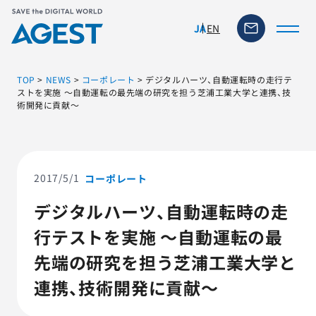
EN
JA
TOP
>
NEWS
>
コーポレート
>
デジタルハーツ、自動運転時の走行テ
ストを実施 ～自動運転の最先端の研究を担う芝浦工業大学と連携、技
術開発に貢献～
トップページ
ソリューション・サービス
2017/5/1
コーポレート
脆弱性リスク管理ツール
デジタルハーツ、自動運転時の走
行テストを実施 ～自動運転の最
TFACT (AIテストツール)
先端の研究を担う芝浦工業大学と
ニュース
連携、技術開発に貢献～