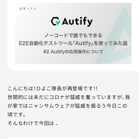
AGESTの強み
セミナー・イベント
事例紹介
品質コラム
会社情報
こんにちは！ひよこ隊長が再登場です！！
サービス詳細資料
見積・お問い合わせ
世間的には未だにコロナが猛威を奮っていますが、我
が家ではニャンサムウェアが猛威を振るう今日この
サービスお問い合わせ専用番号
頃です。
03-6865-4864
そんなわけで今回は 、
（平日9:30〜18:00）
※その他のご連絡は
03-5333-1246