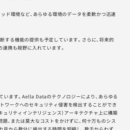
リッド環境など、あらゆる環境のデータを柔軟かつ迅速
に遮断する機能の提供も予定しています。さらに、将来的
ステムとの連携も視野に入れています。
ています。Aella Dataのテクノロジーにより、あらゆる
ットワークへのセキュリティ侵害を検出することができ
nce™（分散型セキュリティインテリジェンス）アーキテクチャ上に構築
上の問題、または莫大なコストをかけずに、何十万ものシス
カ月から数分に検出する時間を短縮し、数千からわず