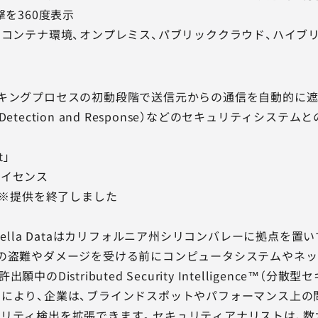
撃を360度表示
、コンテナ環境、オンプレミス、パブリッククラウド、ハイブ
社は、ハッキングプロセスの初動段階で送信元からの通信を自動的
nt Detection and Response）などのセキュリティシ
t」
ライセンス
）※提供を終了しました
て
Aella Dataはカリフォルニア州シリコンバレーに拠点を置い
の盗難やダメージを受ける前にコンピュータシステムやネ
の特許出願中のDistributed Security Intellige
ta製品により、企業は、ブラインドスポットやパフォーマンス
リティ検出を拡張できます。セキュリティアナリストは、数