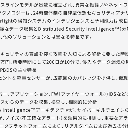
スラインモデルが迅速に確立され、異常な振舞いやネットワ
度なAIテクノロジーは、24時間体制の自律型仮想セキュリティ
tarlightの検知システムのインテリジェンスと予測能力は
、広範なデータ収集とDistributed Security Intell
、他のソリューションとは異なる特長です。
キュリティの盲点を突く攻撃を人知による解析に要した時間の
が2万円、所要時間にして200日が10分で、侵入やデータ漏洩
ight PBDSの主な特長
ェントな軽量センサーが、広範囲のカバレッジを提供し、仮
バー、アプリケーション、FW（ファイヤーウォール）/IDS
スからのデータを収集、検査し、相関的に分析
Security Intelligence™アーキテクチャが、サイバー
析が、ノイズ（不正確なアラート）を効果的に排除し、重要なア
ビッグデータプラットフォームにより、リアルタイムおよび過去