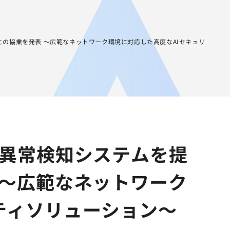
JA
AGEST Academy
採用情報
グループIR情報
taとの協業を発表 ～広範なネットワーク環境に対応した高度なAIセキュリ
型異常検知システムを提
発表 ～広範なネットワーク
ティソリューション～