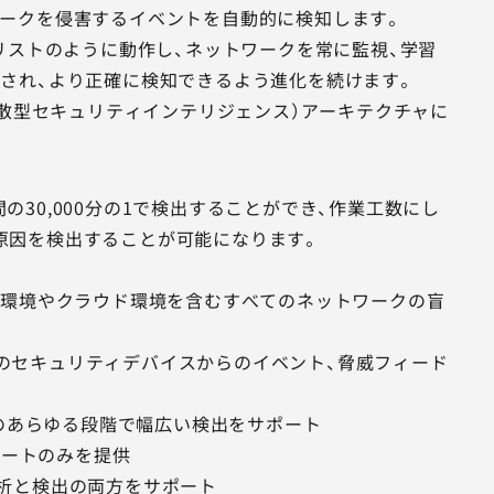
ークを侵害するイベントを自動的に検知します。
アナリストのように動作し、ネットワークを常に監視、学習
改良され、より正確に検知できるよう進化を続けます。
igence™（分散型セキュリティインテリジェンス）アーキテクチャに
30,000分の1で検出することができ、作業工数にし
の原因を検出することが可能になります。
想環境やクラウド環境を含むすべてのネットワークの盲
などのセキュリティデバイスからのイベント、脅威フィード
キルチェインのあらゆる段階で幅広い検出をサポート
ラートのみを提供
の分析と検出の両方をサポート