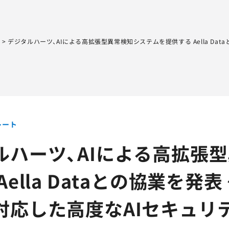
Sqripts
AGEST Testing Lab.
ト
>
デジタルハーツ、AIによる高拡張型異常検知システムを提供する Aella Da
レート
ルハーツ、AIによる高拡張
Aella Dataとの協業を
対応した高度なAIセキュリ