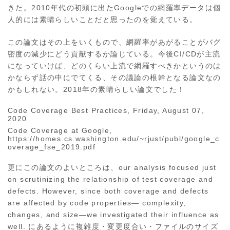
きた。2010年代の初頭に出たGoogleでの網羅率データは個
人的には素晴らしいことだと思ったのを覚えている。
この論文はその上をいくもので、網羅率があがることがバグ
密度の減少にどう貢献するか論じている。今後CI/CDが主流
になっていけば、どのくらい上流で網羅すべきかというのは
かならず話の中にでてくる、その議論の根幹となる論文なの
かもしれない。2018年の素晴らしい論文でした！
Code Coverage Best Practices
, Friday, August 07,
2020
Code Coverage at Google,
https://homes.cs.washington.edu/~rjust/publ/google_c
overage_fse_2019.pdf
更にこの論文のよいところは、our analysis focused just
on scrutinizing the relationship of test coverage and
defects. However, since both coverage and defects
are affected by code properties— complexity,
changes, and size—we investigated their influence as
well. にあるように複雑度・変更度合い・ファイルのサイズ