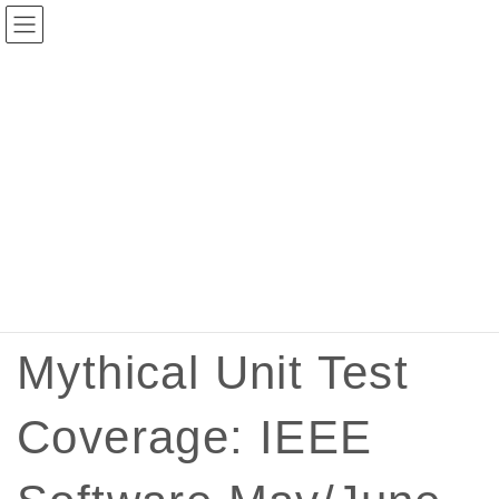
コ
ナ
ン
ビ
テ
ゲ
ン
ー
ツ
シ
へ
ョ
AGEST TOP
AGEST Testing Lab.
技術ブログ
ス
ン
Mythical Unit Test Coverage: IEEE Software May/June 2018:
キ
に
網羅率の謎
ッ
移
プ
動
技術ブログ
Mythical Unit Test
Coverage: IEEE