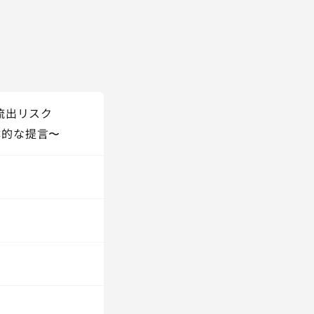
流出リスク
体的な提言〜