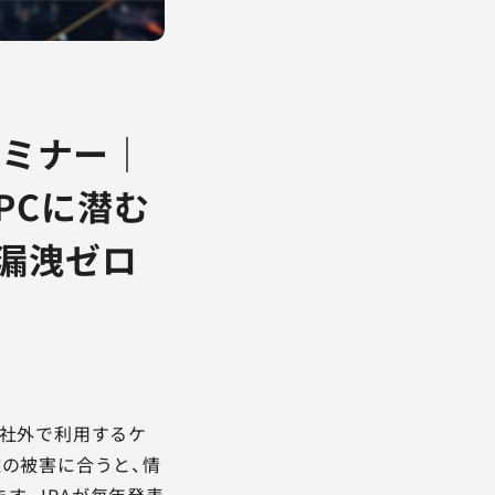
セミナー｜
PCに潜む
漏洩ゼロ
を社外で利用するケ
難の被害に合うと、情
す。IPAが毎年発表