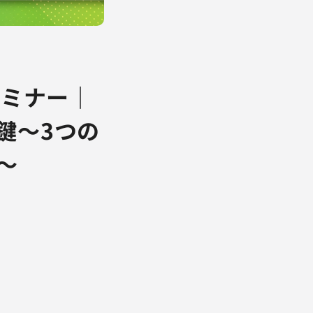
セミナー｜
鍵～3つの
～
。