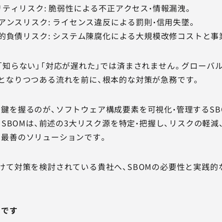
ュリティリスク: 脆弱性による不正アクセス・情報漏洩。
イアンスリスク: ライセンス違反による罰則・信用失墜。
技術的負債リスク: システム陳腐化による大規模改修コストと事
「知らない」「対応が遅れた」では済まされません。グローバ
となりつつある流れを前に、根本的な対策が急務です。
を握るのが、ソフトウェア構成要素を可視化・管理するSBOM（So
ls）です。SBOMは、前述の3大リスク源を特定・把握し、リスクの
る最善のソリューションです。
けて対策を検討されている貴社へ、SBOMの必要性と実践的
めです