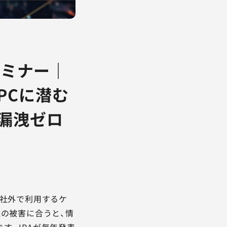
セミナー｜
PCに潜む
漏洩ゼロ
を社外で利用するケ
難の被害に合うと、情
す。IPAが毎年発表