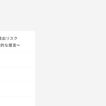
流出リスク
体的な提言〜