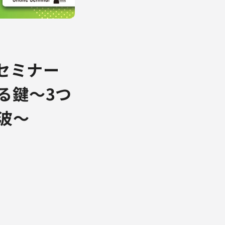
ンセミナー
る鍵～3つ
波～
。