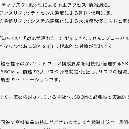
ュリティリスク: 脆弱性による不正アクセス・情報漏洩。
イアンスリスク: ライセンス違反による罰則・信用失墜。
技術的負債リスク: システム陳腐化による大規模改修コストと事
「知らない」「対応が遅れた」では済まされません。グローバ
となりつつある流れを前に、根本的な対策が急務です。
を握るのが、ソフトウェア構成要素を可視化・管理するSBOM（So
ls）です。SBOMは、前述の3大リスク源を特定・把握し、リスクの
る最善のソリューションです。
けて対策を検討されている貴社へ、SBOMの必要性と実践的
回答で資料進呈の特典がございます。また視聴申込で1週間