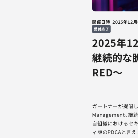
開催日時
2025年12月
受付終了
2025年
継続的な
RED～
ガートナーが提唱したこ
Management
自組織におけるセ
ィ版のPDCAと言え