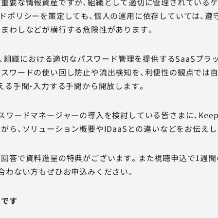
て重要な情報資産ですが、組織として適切に管理されている
ドポリシーを策定しても、個人の運用に依存していては、遵
いまわしなどが横行する危険性があります。
urityは、組織における適切なパスワード管理を提供するSaaSプ
スワードの使い回し防止や流出検知を、利便性の観点では自
える手間・入力する手間から開放します。
ワードマネージャーの導入を検討している皆さまに、Keeper S
がら、ソリューション概要やIDaaSとの違いなどをお伝えし
回答で資料進呈の特典がございます。また視聴申込で1週間
合わない方もぜひお申込みください。
めです