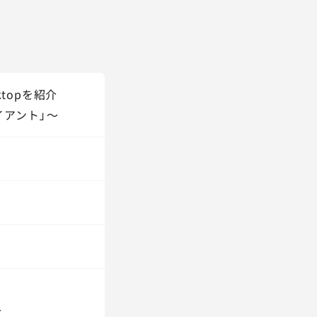
topを紹介
イアント」～
介