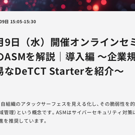
09日
15:05
-
15:30
7月9日（水）開催オンラインセ
のASMを解説｜導入編 ～企業
DeTCT Starterを紹介～
た自組織のアタックサーフェスを見える化し、その脆弱性を
領域管理）という概念です。ASMはサイバーセキュリティ対
進を推奨しています。